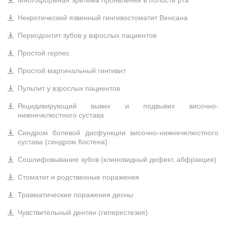
Многоформная эритема проявления в полости рта
Некротический язвенный гингивостоматит Венсана
Периодонтит зубов у взрослых пациентов
Простой герпес
Простой маргинальный гингивит
Пульпит у взрослых пациентов
Рецидивирующий вывих и подвывих височно-
нижнечелюстного сустава
Синдром болевой дисфункции височно-нижнечелюстного
сустава (синдром Костена)
Сошлифовывание зубов (клиновидный дефект, абфракция)
Стоматит и родственные поражения
Травматические поражения десны
Чувствительный дентин (гиперестезия)