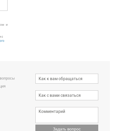
ром и
 с
ого
 вопросы
ция
Задать вопрос