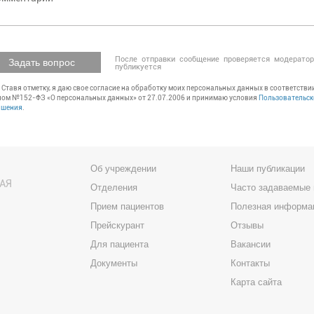
После отправки сообщение проверяется модерато
Задать вопрос
публикуется
Ставя отметку, я даю свое согласие на обработку моих персональных данных в соответствии
ном №152-ФЗ «О персональных данных» от 27.07.2006 и принимаю условия
Пользовательск
ашения
.
Об учреждении
Наши публикации
АЯ
Отделения
Часто задаваемые
Прием пациентов
Полезная информа
Прейскурант
Отзывы
Для пациента
Вакансии
Документы
Контакты
Карта сайта